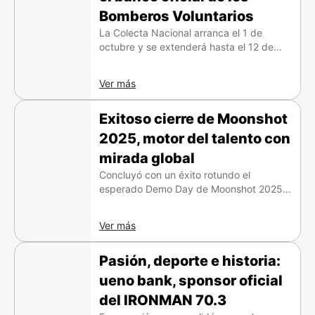
Bomberos Voluntarios
La Colecta Nacional arranca el 1 de
octubre y se extenderá hasta el 12 de
octubre. La meta es recaudar G. 3.500
millones.
Ver más
Exitoso cierre de Moonshot
2025, motor del talento con
mirada global
Concluyó con un éxito rotundo el
esperado Demo Day de Moonshot 2025,
el programa de incubación de ueno bank
e itti.
Ver más
Pasión, deporte e historia:
ueno bank, sponsor oficial
del IRONMAN 70.3