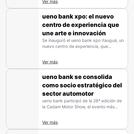
Ver más
ueno bank xpo: el nuevo
centro de experiencia que
une arte e innovación
Se inauguró el ueno bank xpo Itauguá, un
nuevo centro de experiencia, que
además se consolida como una
exposición viva de arte y cultura.
Ver más
ueno bank se consolida
como socio estratégico del
sector automotor
ueno bank participó de la 28ª edición de
la Cadam Motor Show, el evento más
destacado del sector automotor
paraguayo.
Ver más