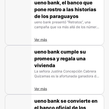
ueno bank, el banco que
pone rostro a las historias
de los paraguayos
ueno bank presentó “Retratos”, una
campaña que va más allá de los números
y se enfoca en lo que realmente importa:
las personas.
Ver más
ueno bank cumple su
promesa y regala una
vivienda
La señora Justina Concepción Cabrera
Quizamas es la afortunada ganadora del
primer premio de la promoción “Despertá
siendo dueño”
Ver más
ueno bank se convierte en
el banco oficial de los