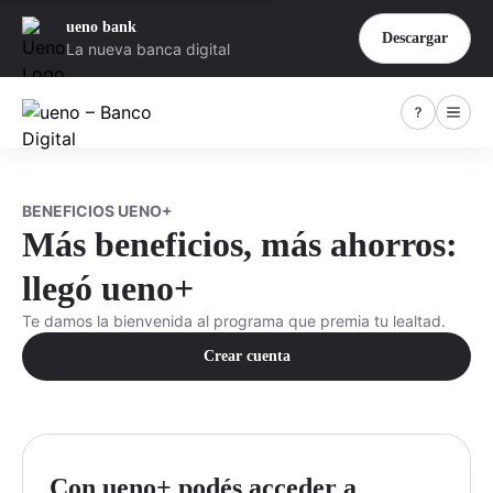
ueno bank
Descargar
La nueva banca digital
BENEFICIOS UENO+
Más beneficios, más ahorros:
llegó ueno+
Te damos la bienvenida al programa que premia tu lealtad.
Crear cuenta
Con ueno+ podés acceder a