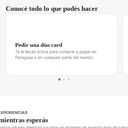
Conocé todo lo que podés hacer
Pedir una dúo card
Te la llevás activa para comprar y pagar en
Paraguay o en cualquier parte del mundo.
EXPERIENCIAS
mientras esperás
stros sillones mientras tus hijos se divierten en nuestra área de jueg