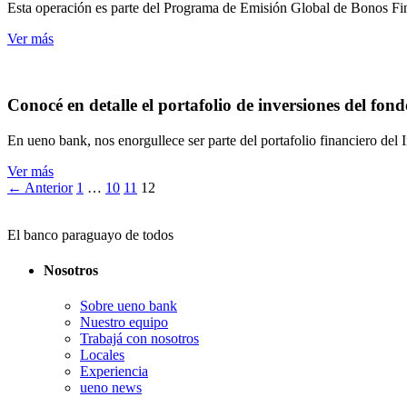
Esta operación es parte del Programa de Emisión Global de Bonos Fin
Ver más
Conocé en detalle el portafolio de inversiones del fond
En ueno bank, nos enorgullece ser parte del portafolio financiero del 
Ver más
Navegación
← Anterior
1
…
10
11
12
de
El banco paraguayo de todos
páginas
Nosotros
Sobre ueno bank
Nuestro equipo
Trabajá con nosotros
Locales
Experiencia
ueno news