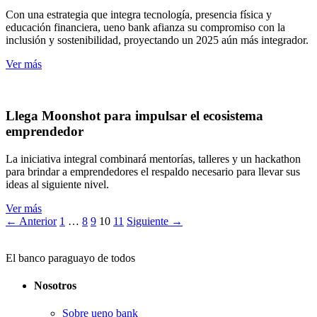
Con una estrategia que integra tecnología, presencia física y
educación financiera, ueno bank afianza su compromiso con la
inclusión y sostenibilidad, proyectando un 2025 aún más integrador.
Ver más
Llega Moonshot para impulsar el ecosistema
emprendedor
La iniciativa integral combinará mentorías, talleres y un hackathon
para brindar a emprendedores el respaldo necesario para llevar sus
ideas al siguiente nivel.
Ver más
Navegación
← Anterior
1
…
8
9
10
11
Siguiente →
de
El banco paraguayo de todos
páginas
Nosotros
Sobre ueno bank