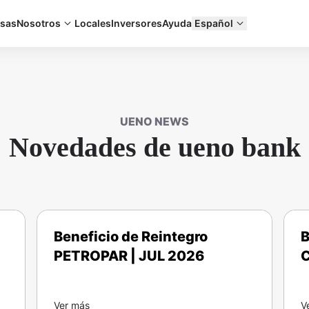
sas
Nosotros
Locales
Inversores
Ayuda
Español
UENO NEWS
Novedades de ueno bank
Beneficio de Reintegro
B
PETROPAR | JUL 2026
C
Ver más
V