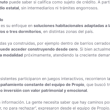
nuto
puede saber si califica como sujeto de crédito. A part
dio estatal
, sin intermediarios ni trámites engorrosos.
lo
o es su enfoque en
soluciones habitacionales adaptadas a 
dos o tres dormitorios
, en distintas zonas del país.
as ya construidas, por ejemplo dentro de barrios cerrados
 puede acceder construyendo desde cero
. Si bien actualm
ta modalidad
próximamente, atendiendo la creciente deman
sistentes participaron en juegos interactivos, recorrieron l
pañamiento constante del equipo de Propio
, que buscó t
o inversión con valor patrimonial y emocional
.
a información. La gente necesita saber que hay caminos pos
, no para rechazar”, expresaron desde el equipo de Propio