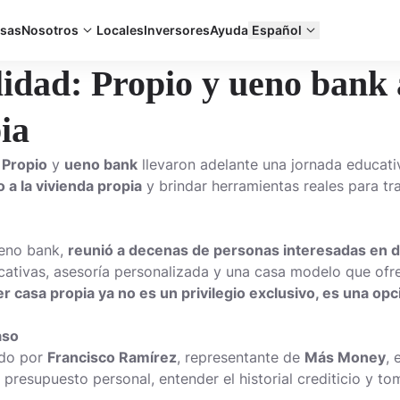
sas
Nosotros
Locales
Inversores
Ayuda
Español
lidad: Propio y ueno bank 
ia
,
Propio
y
ueno bank
llevaron adelante una jornada educativ
 a la vivienda propia
y brindar herramientas reales para tr
ueno bank,
reunió a decenas de personas interesadas en dar
ativas, asesoría personalizada y una casa modelo que ofrec
er casa propia ya no es un privilegio exclusivo, es una op
aso
ado por
Francisco Ramírez
, representante de
Más Money
, 
 presupuesto personal, entender el historial crediticio y t