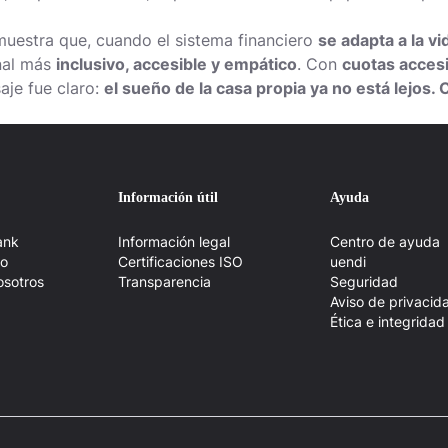
muestra que, cuando el sistema financiero
se adapta a la vi
nal más
inclusivo, accesible y empático
. Con
cuotas accesi
saje fue claro:
el sueño de la casa propia ya no está lejos.
Información útil
Ayuda
ank
Información legal
Centro de ayuda
po
Certificaciones ISO
uendi
osotros
Transparencia
Seguridad
Aviso de privacid
Ética e integridad