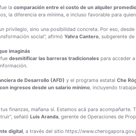
fue la
comparación entre el costo de un alquiler promedio
os, la diferencia era mínima, e incluso favorable para qui
un privilegio, sino una posibilidad concreta. Por eso, desd
nsformación social”, afirmó
Yahra Cantero
, subgerente de
que imaginás
 fue
desmitificar las barreras tradicionales
para acceder a 
 información.
anciera de Desarrollo (AFD)
y el programa estatal
Che Róg
 con ingresos desde un salario mínimo
, incluyendo trabaj
ás tus finanzas, mañana sí. Estamos acá para acompañarte.
truir”, señaló
Luis Aranda
, gerente de Operaciones de Prop
e digital
, a través del sitio
https://www.cherogapora.gov.