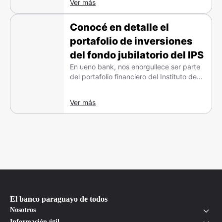
Ver más
Conocé en detalle el
portafolio de inversiones
del fondo jubilatorio del IPS
En ueno bank, nos enorgullece ser parte
del portafolio financiero del Instituto de
Previsión Social (IPS), reafirmando
nuestro compromiso con la transparencia
Ver más
y el desarrollo sostenible de Paraguay.
El banco paraguayo de todos
Nosotros
Información útil