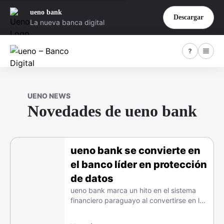
ueno bank
Descargar
La nueva banca digital
UENO NEWS
Novedades de ueno bank
ueno bank se convierte en
el banco líder en protección
de datos
ueno bank marca un hito en el sistema
financiero paraguayo al convertirse en la
primera entidad en obtener la
certificación ISO/IEC 27701:2019.