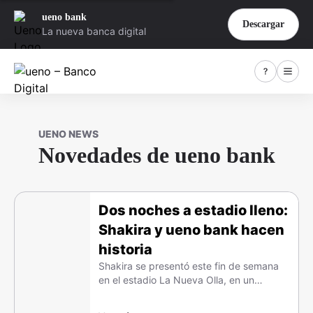
ueno bank
Descargar
La nueva banca digital
UENO NEWS
Novedades de ueno bank
Dos noches a estadio lleno:
Shakira y ueno bank hacen
historia
Shakira se presentó este fin de semana
en el estadio La Nueva Olla, en un
espectáculo sin precedentes de la mano
de ueno bank y G5Pro.