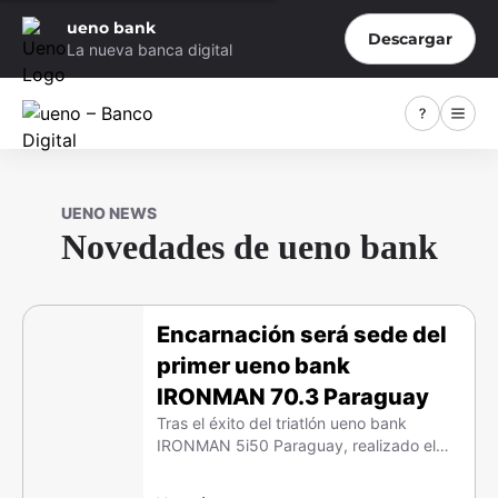
ueno bank
Descargar
La nueva banca digital
UENO NEWS
Novedades de ueno bank
Encarnación será sede del
primer ueno bank
IRONMAN 70.3 Paraguay
Tras el éxito del triatlón ueno bank
IRONMAN 5i50 Paraguay, realizado el
pasado 13 de abril, ueno bank e
IRONMAN® anunciaron oficialmente la