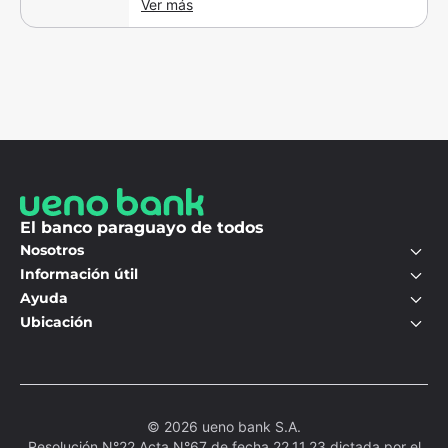
Ver más
realización del primer IRONMAN® 70.3®
en Paraguay, que tendrá lugar el
domingo 28 de septiembre de 2025 en la
ciudad de Encarnación.
El banco paraguayo de todos
Nosotros
Información útil
Ayuda
Ubicación
© 2026 ueno bank S.A.
Resolución N°22 Acta N°67 de fecha 22.11.23 dictada por el